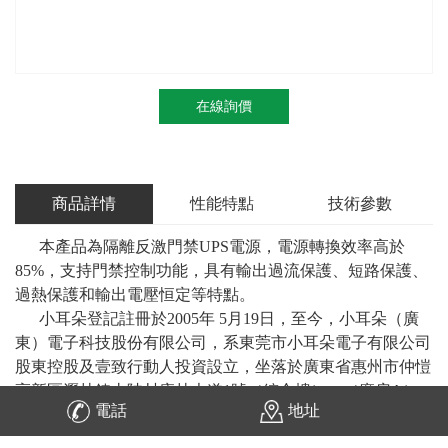
在線詢價
商品詳情
性能特點
技術參數
本產品為隔離反激門禁UPS電源，電源轉換效率高於
85%，支持門禁控制功能，具有輸出過流保護、短路保護、
過熱保護和輸出電壓恒定等特點。
小耳朵登記註冊於2005年 5月19日，至今，小耳朵（廣
東）電子科技股份有限公司，系東莞市小耳朵電子有限公司
股東控股及壹致行動人投資設立，坐落於廣東省惠州市仲愷
高新區瀝林鎮山陂村康林大道1號（綜合樓）、（廠房A）,
電話
地址
旗下有小耳朵、大耳朵、回馬槍三大品牌，註冊資金1000
萬。