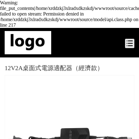
Warning:
file_put_contents(/home/xrddzkj3xlradxdkzskdj/wwwroot/source/cache
failed to open stream: Permission denied in
/home/xrddzkj3xlradxdkzskdj/wwwroot/source/model/api.class.php on
line 217
12V2A桌面式電源適配器（經濟款）